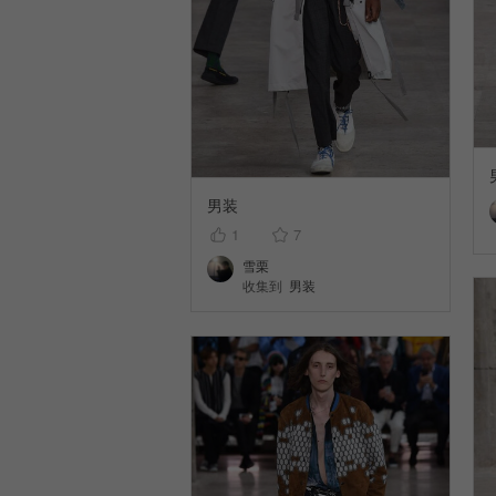
男装
1
7
雪栗
收集到
男装