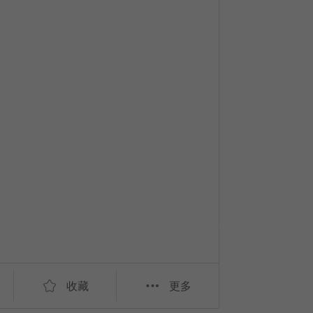
收藏
更多