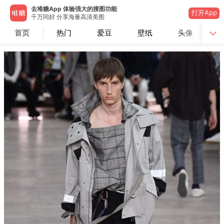
去堆糖App 体验强大的搜图功能
打开App
千万同好 分享海量高清美图
首页
热门
爱豆
壁纸
头像