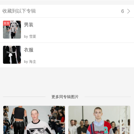
收藏到以下专辑
6
首发
男装
by
雪栗
衣服
by
海圭
更多同专辑图片