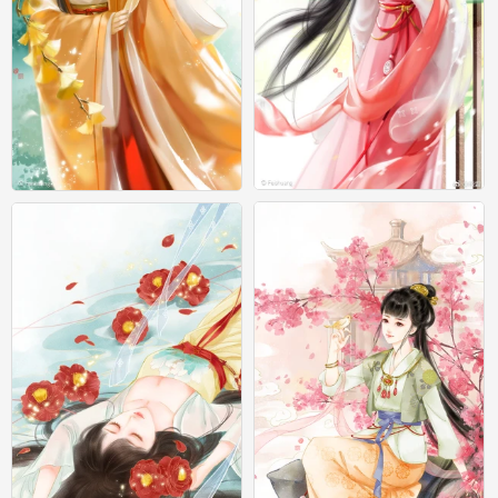
〔 古风美人 〕作者' 飛霜
〔 古风美人 〕作者' 飛霜
9
10