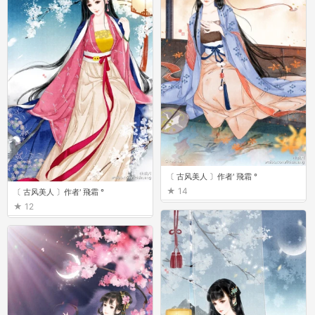
〔 古风美人 〕作者' 飛霜 °
14
〔 古风美人 〕作者' 飛霜 °
12