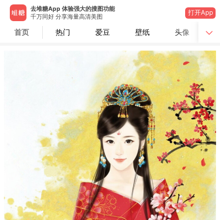
去堆糖App 体验强大的搜图功能
打开App
千万同好 分享海量高清美图
首页
热门
爱豆
壁纸
头像