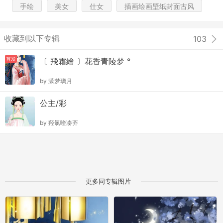
手绘
美女
仕女
插画绘画壁纸封面古风
收藏到以下专辑
103
首发
〔 飛霜繪 〕花香青陵梦 °
by
潇梦璃月
公主/彩
by
羟氯喹凑齐
更多同专辑图片