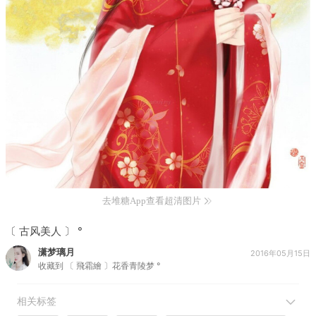
去堆糖App查看超清图片
〔 古风美人 〕 °
潇梦璃月
2016年05月15日
收藏到
〔 飛霜繪 〕花香青陵梦 °
相关标签