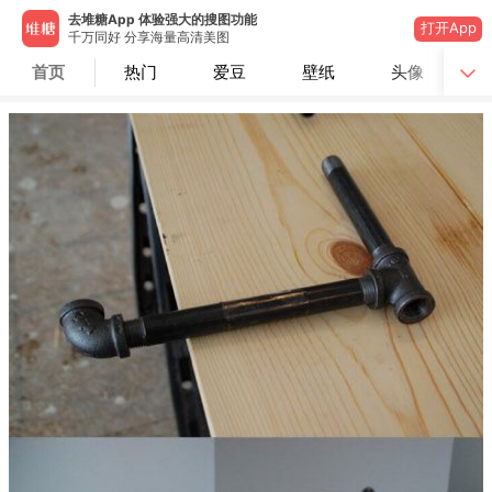
去堆糖App 体验强大的搜图功能
打开App
千万同好 分享海量高清美图
首页
热门
爱豆
壁纸
头像