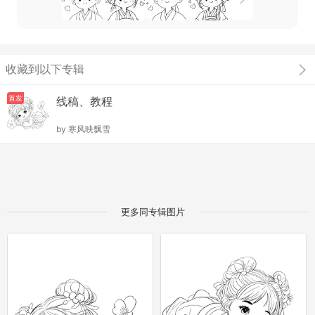
收藏到以下专辑
首发
线稿、教程
by
寒风映飘雪
更多同专辑图片