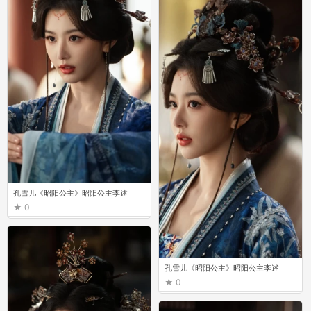
孔雪儿《昭阳公主》昭阳公主李述
0
孔雪儿《昭阳公主》昭阳公主李述
0