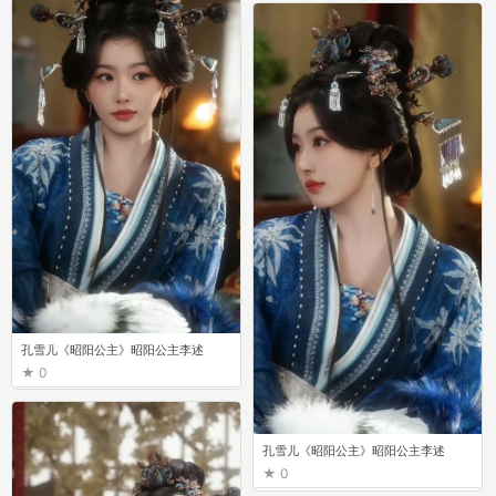
孔雪儿《昭阳公主》昭阳公主李述
0
孔雪儿《昭阳公主》昭阳公主李述
0