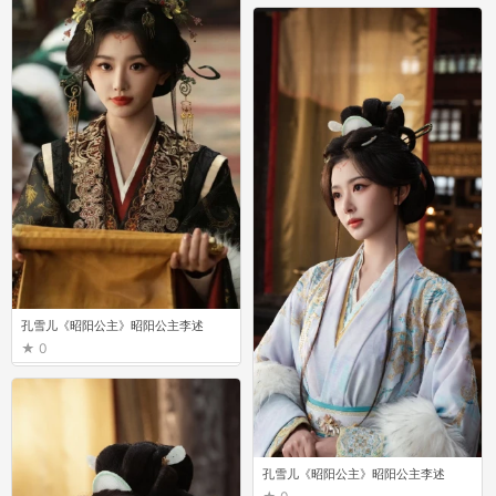
孔雪儿《昭阳公主》昭阳公主李述
0
孔雪儿《昭阳公主》昭阳公主李述