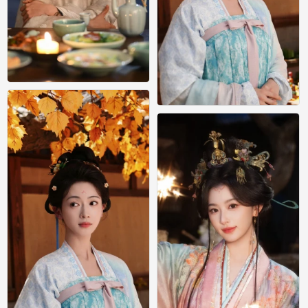
吴谨言《御廷谣》孟廷辉
0
吴谨言《御廷谣》孟廷辉
0