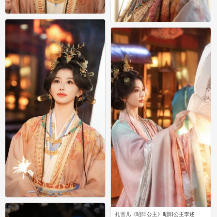
孔雪儿《昭阳公主》昭阳公主李述
孔雪儿《昭阳公主》昭阳公主李述
0
0
孔雪儿《昭阳公主》昭阳公主李述
孔雪儿《昭阳公主》昭阳公主李述
0