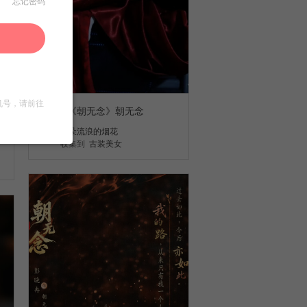
忘记密码
机号，请前往
彭小苒《朝无念》朝无念
一朵流浪的烟花
收集到
古装美女