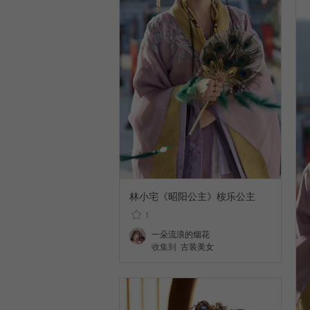
林小宅《昭阳公主》桉乐公主
1
一朵流浪的烟花
收集到
古装美女