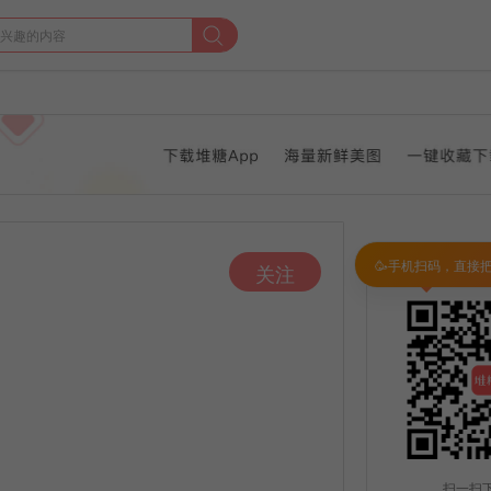
🥳手机扫码，直接
关注
扫一扫下