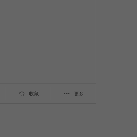
收藏
更多