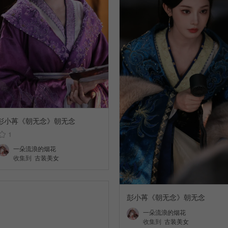
彭小苒《朝无念》朝无念
1
一朵流浪的烟花
收集到
古装美女
彭小苒《朝无念》朝无念
一朵流浪的烟花
收集到
古装美女