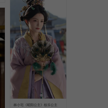
林小宅《昭阳公主》桉乐公主