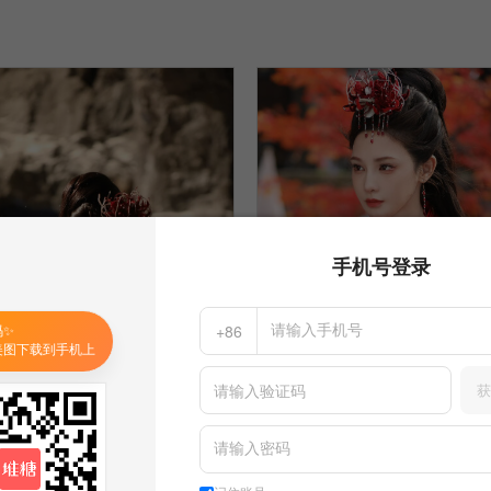
手机号登录
码✨
+86
美图下载到手机上
获