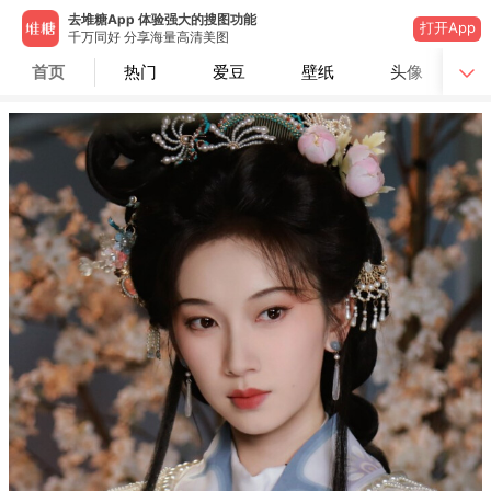
去堆糖App 体验强大的搜图功能
打开App
千万同好 分享海量高清美图
首页
热门
爱豆
壁纸
头像