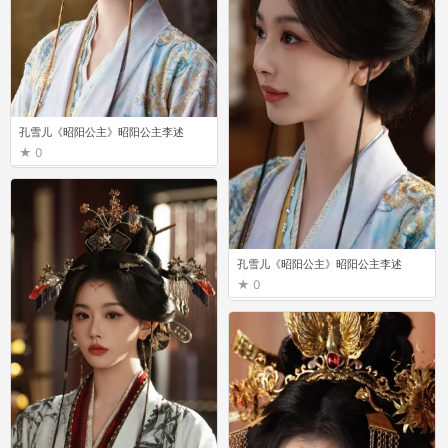
孔雪儿《昭阳公主》昭阳公主李述
0
孔雪儿《昭阳公主》昭阳公主李述
0