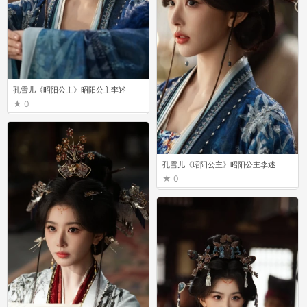
孔雪儿《昭阳公主》昭阳公主李述
0
孔雪儿《昭阳公主》昭阳公主李述
0