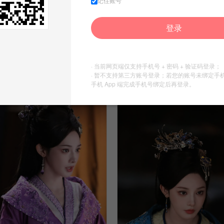
记住账号
登录
彭小苒《朝无念》朝无念
彭小苒《朝无念》朝无念
一朵流浪的烟花
1
收集到
古装美女
· 当前网页端仅支持手机号 + 密码 + 验证码登录；
一朵流浪的烟花
· 暂不支持第三方账号登录；若您的账号未绑定手
收集到
古装美女
手机 App 端完成手机号绑定后再登录。