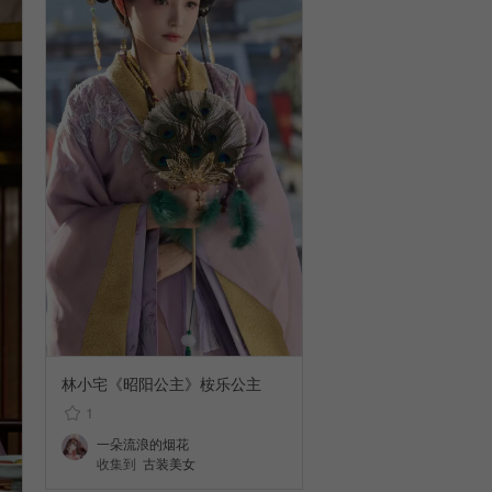
林小宅《昭阳公主》桉乐公主
1
一朵流浪的烟花
收集到
古装美女