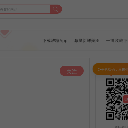
🥳手机扫码，直接
关注
扫一扫下