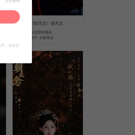
忘记密码
彭小苒《朝无念》朝无念
一朵流浪的烟花
收集到
古装美女
机号，请前往