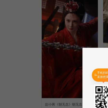
手机扫
🥳
直接把
彭小苒《朝无念》朝无念