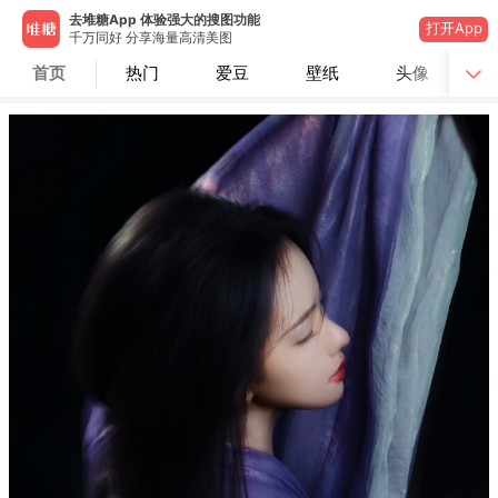
去堆糖App 体验强大的搜图功能
打开App
千万同好 分享海量高清美图
首页
热门
爱豆
壁纸
头像