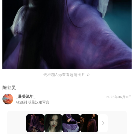
去堆糖App查看超清图片
陈都灵
_最美流年_
2026年06月11日
收藏到
明星汉服写真