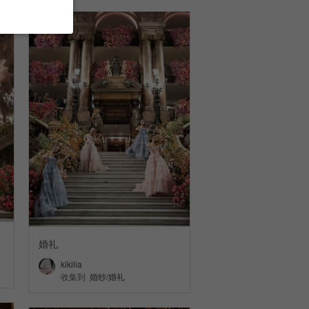
婚礼
kikilia
收集到
婚纱/婚礼