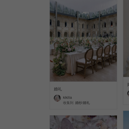
婚礼
kikilia
收集到
婚纱/婚礼