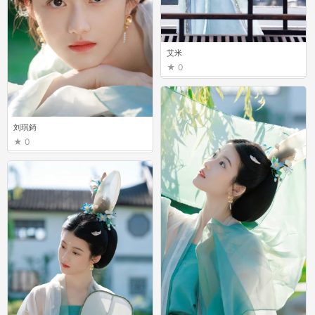
艾米
0
刘琪錡
0