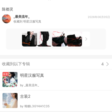
陈都灵
_最美流年_
2026年06月05日
收藏到
明星汉服写真
收藏到以下专辑
4
首发
明星汉服写真
by
_最美流年_
古装2
by
堆糖L3GY4A1C35