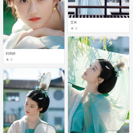
艾米
0
刘琪錡
0