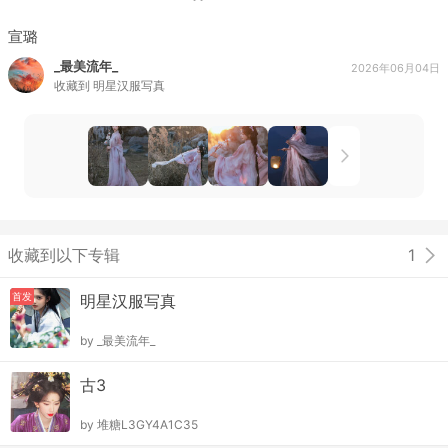
宣璐
_最美流年_
2026年06月04日
收藏到
明星汉服写真
收藏到以下专辑
1
首发
明星汉服写真
by
_最美流年_
古3
by
堆糖L3GY4A1C35