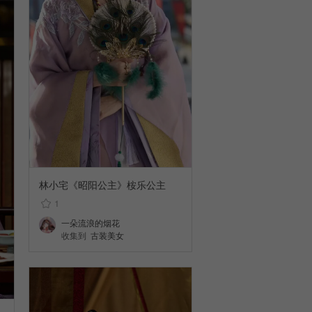
林小宅《昭阳公主》桉乐公主
1
一朵流浪的烟花
收集到
古装美女