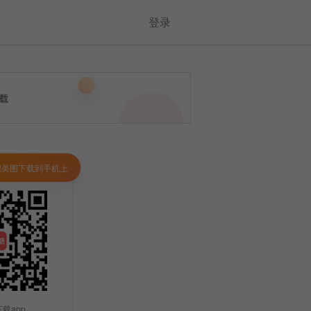
登录
把美图下载到手机上
载app