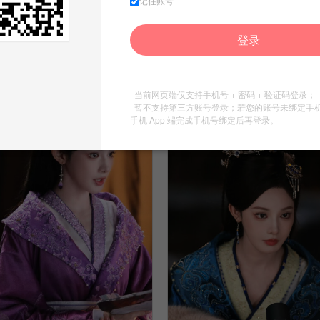
记住账号
一朵流浪的烟花
1
收集到
古装美女
一朵流浪的烟花
登录
收集到
古装美女
· 当前网页端仅支持手机号 + 密码 + 验证码登录；
· 暂不支持第三方账号登录；若您的账号未绑定手
手机 App 端完成手机号绑定后再登录。