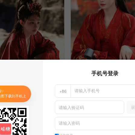
手机号登录
码✨
+86
美图下载到手机上
获
彭小苒《朝无念》朝无念
彭小苒《朝无念》朝无念