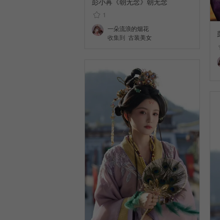
彭小苒《朝无念》朝无念
1
一朵流浪的烟花
收集到
古装美女