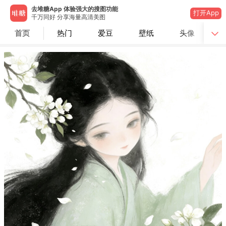
去堆糖App 体验强大的搜图功能
打开App
千万同好 分享海量高清美图
首页
热门
爱豆
壁纸
头像