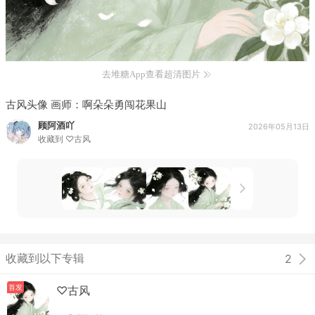
去堆糖App查看超清图片
古风头像 画师：啊朵朵勇闯花果山
顾阿酒吖
2026年05月13日
收藏到
♡古风
收藏到以下专辑
2
首发
♡古风