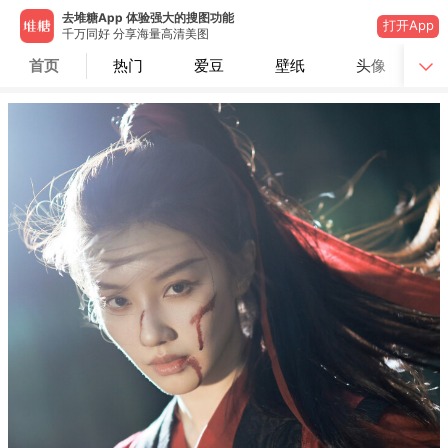
去堆糖App 体验强大的搜图功能
打开App
千万同好 分享海量高清美图
首页
热门
爱豆
壁纸
头像