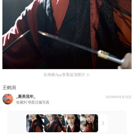
去堆糖App查看超清图片
王鹤润
_最美流年_
2026年05月12日
收藏到
明星汉服写真