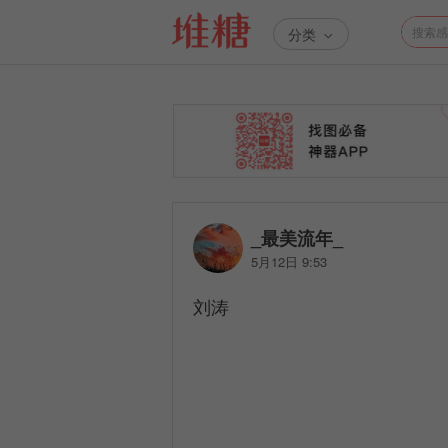
分类
_最美流年_
5月12日 9:53
刘涛