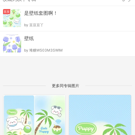
首发
是壁纸套图啊！
by
豆豆豆丫
壁纸
by
堆糖WS03M3SWIM
更多同专辑图片