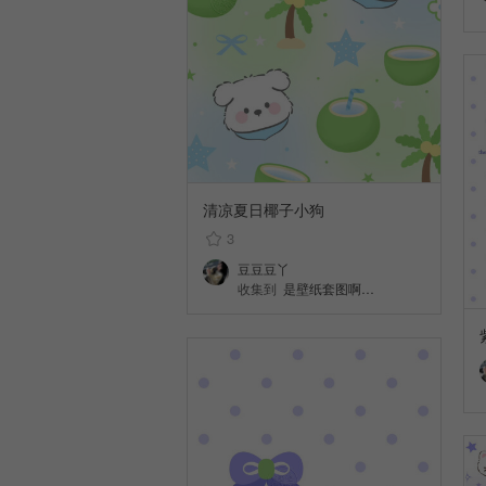
清凉夏日椰子小狗
3
豆豆豆丫
收集到
是壁纸套图啊…