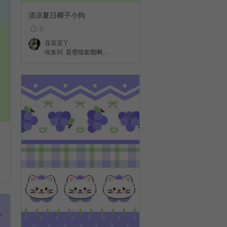
清凉夏日椰子小狗
3
豆豆豆丫
收集到
是壁纸套图啊…