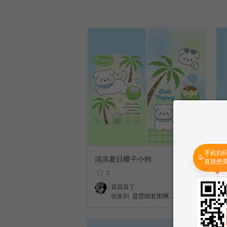
手机扫
🥳
清凉夏日椰子小狗
直接把
2
豆豆豆丫
收集到
是壁纸套图啊…