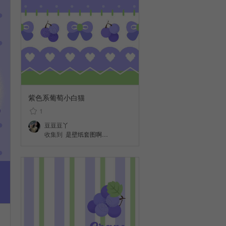
紫色系葡萄小白猫
1
豆豆豆丫
收集到
是壁纸套图啊…