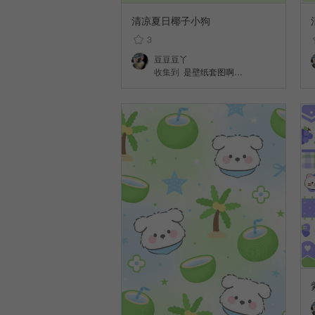
清凉夏日椰子小狗
3
豆豆豆丫
收集到
是壁纸套图啊…