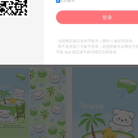
记住账号
登录
清凉夏日椰子小狗
清凉夏日椰子小狗
3
3
· 当前网页端仅支持手机号 + 密码 + 验证码登录；
· 暂不支持第三方账号登录；若您的账号未绑定手
豆豆豆丫
豆豆豆丫
手机 App 端完成手机号绑定后再登录。
收集到
是壁纸套图啊…
收集到
是壁纸套图啊…