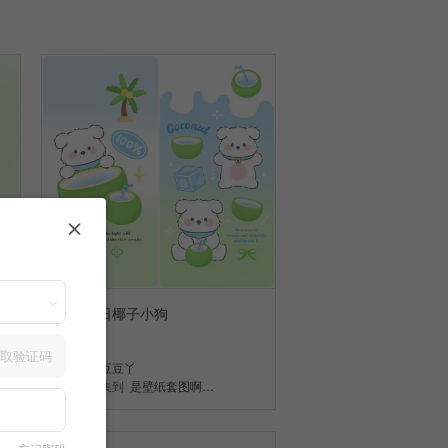
清凉夏日椰子小狗
2
取验证码
豆豆豆丫
收集到
是壁纸套图啊…