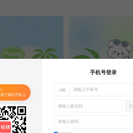
手机号登录
码✨
+86
美图下载到手机上
获