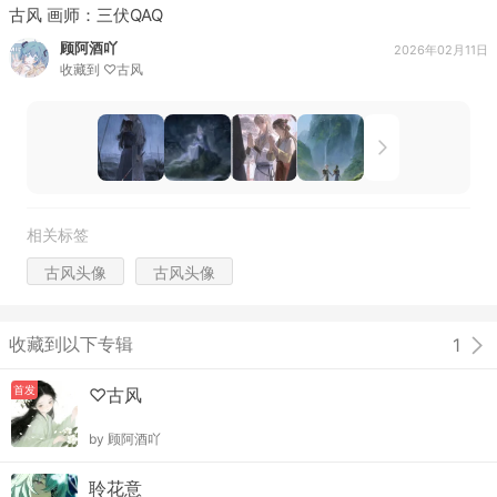
古风 画师：三伏QAQ
顾阿酒吖
2026年02月11日
收藏到
♡古风
相关标签
古风头像
古风头像
收藏到以下专辑
1
首发
♡古风
by
顾阿酒吖
聆花意