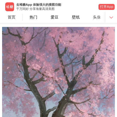
去堆糖App 体验强大的搜图功能
打开App
千万同好 分享海量高清美图
首页
热门
爱豆
壁纸
头像