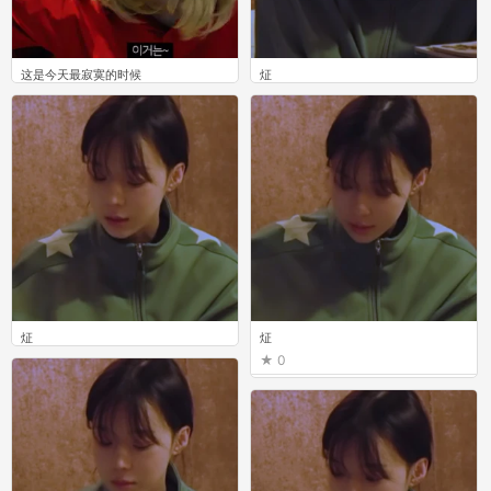
这是今天最寂寞的时候
炡
0
0
炡
炡
0
0