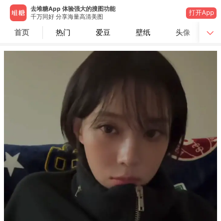
去堆糖App 体验强大的搜图功能
打开App
千万同好 分享海量高清美图
首页
热门
爱豆
壁纸
头像