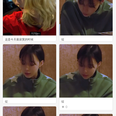
这是今天最寂寞的时候
炡
0
0
炡
炡
0
0