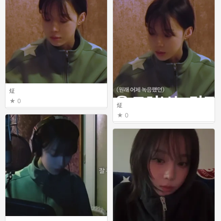
炡
0
炡
0