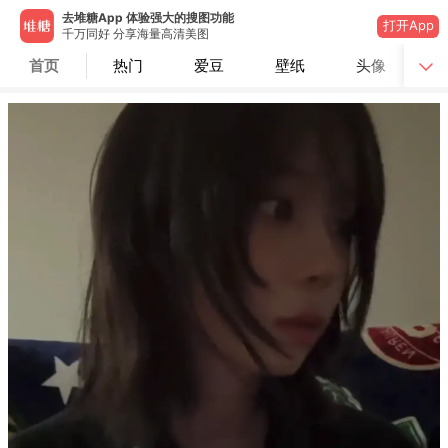
去堆糖App 体验强大的搜图功能
打开App
千万同好 分享海量高清美图
首页
热门
爱豆
壁纸
头像