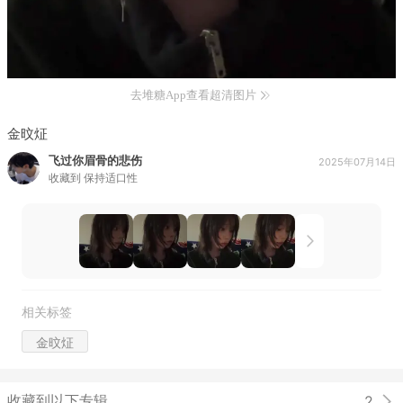
去堆糖App查看超清图片
金旼炡
飞过你眉骨的悲伤
2025年07月14日
收藏到
保持适口性
相关标签
金旼炡
收藏到以下专辑
2