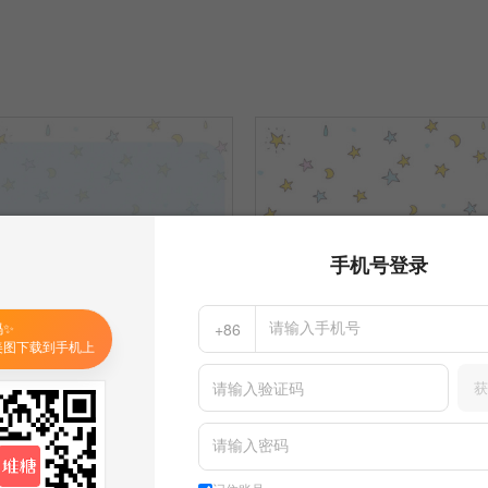
手机号登录
码✨
+86
美图下载到手机上
获