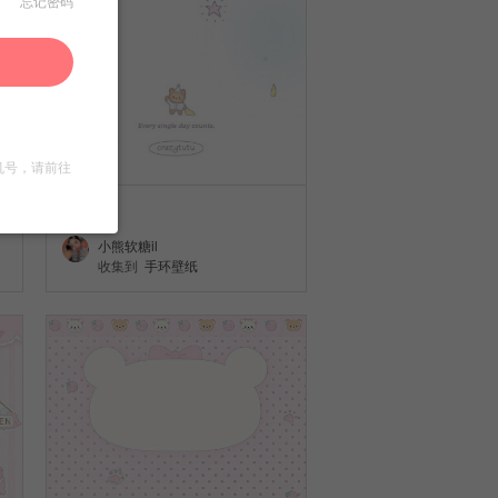
忘记密码
机号，请前往
壁纸
小熊软糖il
收集到
手环壁纸