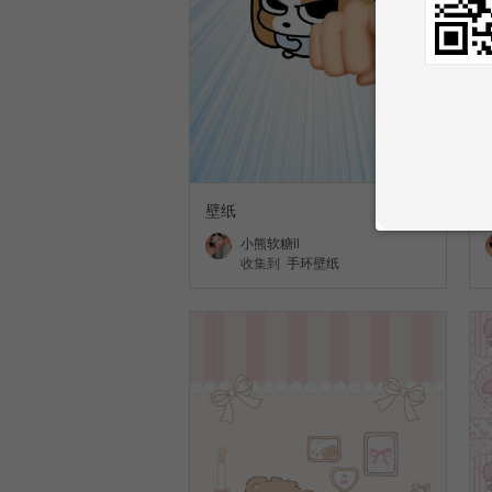
壁纸
小熊软糖il
收集到
手环壁纸