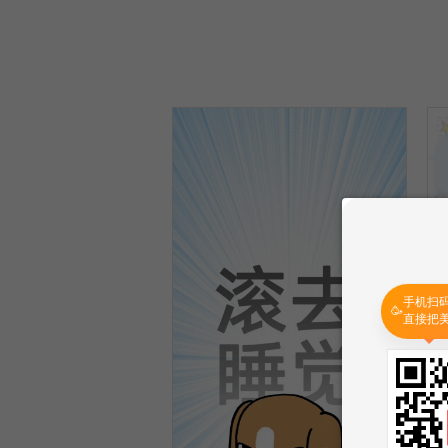
手机扫
🥳
直接把