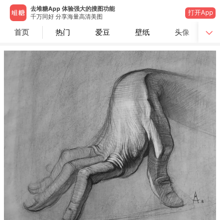
去堆糖App 体验强大的搜图功能
打开App
千万同好 分享海量高清美图
首页
热门
爱豆
壁纸
头像