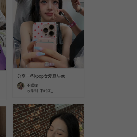
分享一些kpop女爱豆头像
不眠症_
收集到
不眠症_