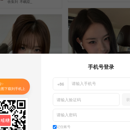
收集到
不眠症_
手机号登录
码✨
+86
美图下载到手机上
获
分享一些kpop女爱豆头像
分享一些kpop女爱豆头像
不眠症_
收集到
不眠症_
不眠症_
收集到
不眠症_
记住账号