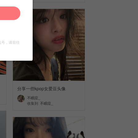
机号，请前往
分享一些kpop女爱豆头像
不眠症_
收集到
不眠症_