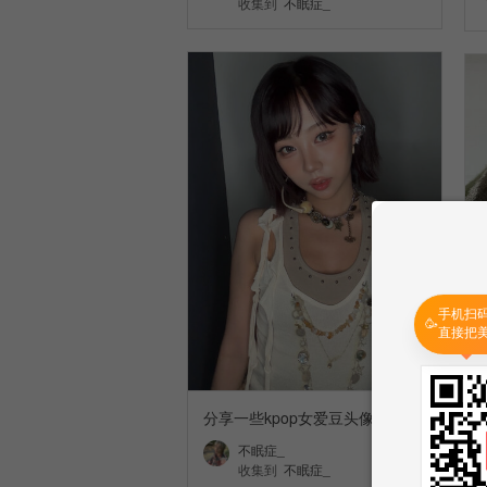
收集到
不眠症_
手机扫
🥳
直接把
分享一些kpop女爱豆头像
不眠症_
收集到
不眠症_