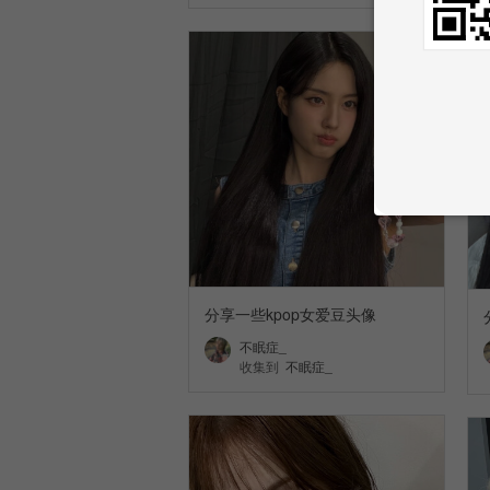
分享一些kpop女爱豆头像
不眠症_
收集到
不眠症_