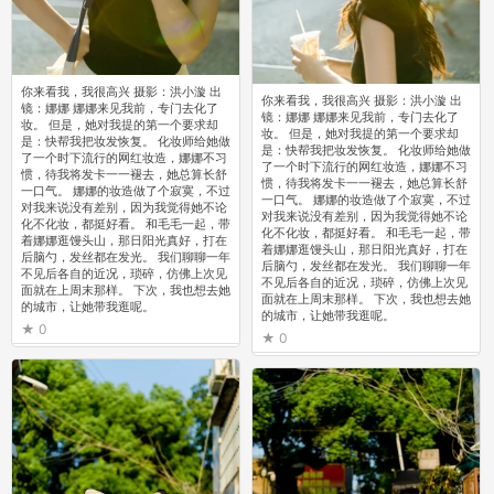
你来看我，我很高兴 摄影：洪小漩 出
你来看我，我很高兴 摄影：洪小漩 出
镜：娜娜 娜娜来见我前，专门去化了
镜：娜娜 娜娜来见我前，专门去化了
妆。 但是，她对我提的第一个要求却
妆。 但是，她对我提的第一个要求却
是：快帮我把妆发恢复。 化妆师给她做
是：快帮我把妆发恢复。 化妆师给她做
了一个时下流行的网红妆造，娜娜不习
了一个时下流行的网红妆造，娜娜不习
惯，待我将发卡一一褪去，她总算长舒
惯，待我将发卡一一褪去，她总算长舒
一口气。 娜娜的妆造做了个寂寞，不过
一口气。 娜娜的妆造做了个寂寞，不过
对我来说没有差别，因为我觉得她不论
对我来说没有差别，因为我觉得她不论
化不化妆，都挺好看。 和毛毛一起，带
化不化妆，都挺好看。 和毛毛一起，带
着娜娜逛馒头山，那日阳光真好，打在
着娜娜逛馒头山，那日阳光真好，打在
后脑勺，发丝都在发光。 我们聊聊一年
后脑勺，发丝都在发光。 我们聊聊一年
不见后各自的近况，琐碎，仿佛上次见
不见后各自的近况，琐碎，仿佛上次见
面就在上周末那样。 下次，我也想去她
面就在上周末那样。 下次，我也想去她
的城市，让她带我逛呢。
的城市，让她带我逛呢。
0
0