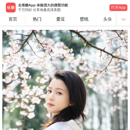
去堆糖App 体验强大的搜图功能
打开App
千万同好 分享海量高清美图
首页
热门
爱豆
壁纸
头像