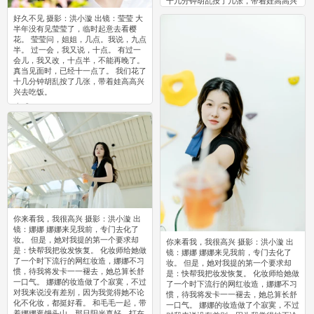
十几分钟胡乱按了几张，带着娃高高兴
兴去吃饭。
好久不见 摄影：洪小漩 出镜：莹莹 大
0
半年没有见莹莹了，临时起意去看樱
花。 莹莹问，姐姐，几点。我说，九点
半。 过一会，我又说，十点。 有过一
会儿，我又改，十点半，不能再晚了。
真当见面时，已经十一点了。 我们花了
十几分钟胡乱按了几张，带着娃高高兴
兴去吃饭。
0
你来看我，我很高兴 摄影：洪小漩 出
镜：娜娜 娜娜来见我前，专门去化了
妆。 但是，她对我提的第一个要求却
你来看我，我很高兴 摄影：洪小漩 出
是：快帮我把妆发恢复。 化妆师给她做
镜：娜娜 娜娜来见我前，专门去化了
了一个时下流行的网红妆造，娜娜不习
妆。 但是，她对我提的第一个要求却
惯，待我将发卡一一褪去，她总算长舒
是：快帮我把妆发恢复。 化妆师给她做
一口气。 娜娜的妆造做了个寂寞，不过
了一个时下流行的网红妆造，娜娜不习
对我来说没有差别，因为我觉得她不论
惯，待我将发卡一一褪去，她总算长舒
化不化妆，都挺好看。 和毛毛一起，带
一口气。 娜娜的妆造做了个寂寞，不过
着娜娜逛馒头山，那日阳光真好，打在