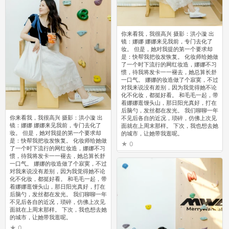
你来看我，我很高兴 摄影：洪小漩 出
镜：娜娜 娜娜来见我前，专门去化了
妆。 但是，她对我提的第一个要求却
是：快帮我把妆发恢复。 化妆师给她做
了一个时下流行的网红妆造，娜娜不习
惯，待我将发卡一一褪去，她总算长舒
一口气。 娜娜的妆造做了个寂寞，不过
对我来说没有差别，因为我觉得她不论
化不化妆，都挺好看。 和毛毛一起，带
着娜娜逛馒头山，那日阳光真好，打在
后脑勺，发丝都在发光。 我们聊聊一年
你来看我，我很高兴 摄影：洪小漩 出
不见后各自的近况，琐碎，仿佛上次见
镜：娜娜 娜娜来见我前，专门去化了
面就在上周末那样。 下次，我也想去她
妆。 但是，她对我提的第一个要求却
的城市，让她带我逛呢。
是：快帮我把妆发恢复。 化妆师给她做
0
了一个时下流行的网红妆造，娜娜不习
惯，待我将发卡一一褪去，她总算长舒
一口气。 娜娜的妆造做了个寂寞，不过
对我来说没有差别，因为我觉得她不论
化不化妆，都挺好看。 和毛毛一起，带
着娜娜逛馒头山，那日阳光真好，打在
后脑勺，发丝都在发光。 我们聊聊一年
不见后各自的近况，琐碎，仿佛上次见
面就在上周末那样。 下次，我也想去她
的城市，让她带我逛呢。
0