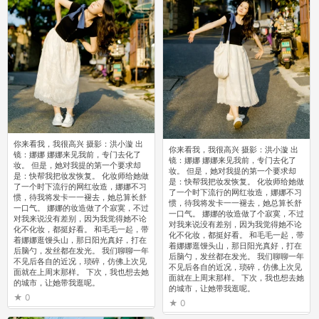
你来看我，我很高兴 摄影：洪小漩 出
你来看我，我很高兴 摄影：洪小漩 出
镜：娜娜 娜娜来见我前，专门去化了
镜：娜娜 娜娜来见我前，专门去化了
妆。 但是，她对我提的第一个要求却
妆。 但是，她对我提的第一个要求却
是：快帮我把妆发恢复。 化妆师给她做
是：快帮我把妆发恢复。 化妆师给她做
了一个时下流行的网红妆造，娜娜不习
了一个时下流行的网红妆造，娜娜不习
惯，待我将发卡一一褪去，她总算长舒
惯，待我将发卡一一褪去，她总算长舒
一口气。 娜娜的妆造做了个寂寞，不过
一口气。 娜娜的妆造做了个寂寞，不过
对我来说没有差别，因为我觉得她不论
对我来说没有差别，因为我觉得她不论
化不化妆，都挺好看。 和毛毛一起，带
化不化妆，都挺好看。 和毛毛一起，带
着娜娜逛馒头山，那日阳光真好，打在
着娜娜逛馒头山，那日阳光真好，打在
后脑勺，发丝都在发光。 我们聊聊一年
后脑勺，发丝都在发光。 我们聊聊一年
不见后各自的近况，琐碎，仿佛上次见
不见后各自的近况，琐碎，仿佛上次见
面就在上周末那样。 下次，我也想去她
面就在上周末那样。 下次，我也想去她
的城市，让她带我逛呢。
的城市，让她带我逛呢。
0
0