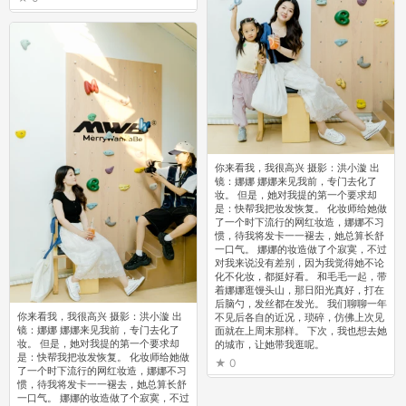
你来看我，我很高兴 摄影：洪小漩 出
镜：娜娜 娜娜来见我前，专门去化了
妆。 但是，她对我提的第一个要求却
是：快帮我把妆发恢复。 化妆师给她做
了一个时下流行的网红妆造，娜娜不习
惯，待我将发卡一一褪去，她总算长舒
一口气。 娜娜的妆造做了个寂寞，不过
对我来说没有差别，因为我觉得她不论
化不化妆，都挺好看。 和毛毛一起，带
着娜娜逛馒头山，那日阳光真好，打在
后脑勺，发丝都在发光。 我们聊聊一年
你来看我，我很高兴 摄影：洪小漩 出
不见后各自的近况，琐碎，仿佛上次见
镜：娜娜 娜娜来见我前，专门去化了
面就在上周末那样。 下次，我也想去她
妆。 但是，她对我提的第一个要求却
的城市，让她带我逛呢。
是：快帮我把妆发恢复。 化妆师给她做
0
了一个时下流行的网红妆造，娜娜不习
惯，待我将发卡一一褪去，她总算长舒
一口气。 娜娜的妆造做了个寂寞，不过