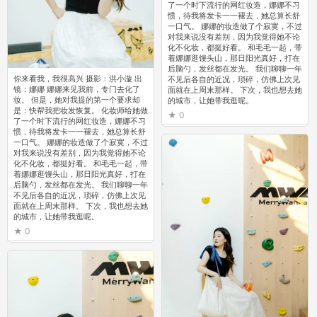
了一个时下流行的网红妆造，娜娜不习
惯，待我将发卡一一褪去，她总算长舒
一口气。 娜娜的妆造做了个寂寞，不过
对我来说没有差别，因为我觉得她不论
化不化妆，都挺好看。 和毛毛一起，带
着娜娜逛馒头山，那日阳光真好，打在
后脑勺，发丝都在发光。 我们聊聊一年
你来看我，我很高兴 摄影：洪小漩 出
不见后各自的近况，琐碎，仿佛上次见
镜：娜娜 娜娜来见我前，专门去化了
面就在上周末那样。 下次，我也想去她
妆。 但是，她对我提的第一个要求却
的城市，让她带我逛呢。
是：快帮我把妆发恢复。 化妆师给她做
0
了一个时下流行的网红妆造，娜娜不习
惯，待我将发卡一一褪去，她总算长舒
一口气。 娜娜的妆造做了个寂寞，不过
对我来说没有差别，因为我觉得她不论
化不化妆，都挺好看。 和毛毛一起，带
着娜娜逛馒头山，那日阳光真好，打在
后脑勺，发丝都在发光。 我们聊聊一年
不见后各自的近况，琐碎，仿佛上次见
面就在上周末那样。 下次，我也想去她
的城市，让她带我逛呢。
0