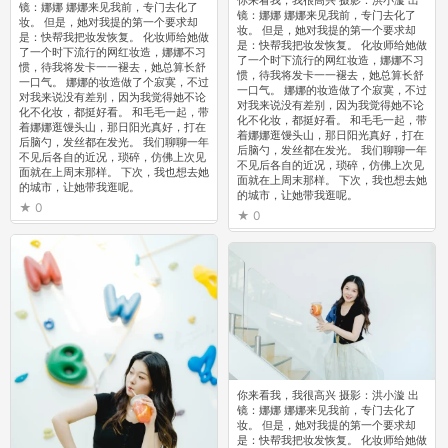
你来看我，我很高兴 摄影：洪小漩 出
镜：娜娜 娜娜来见我前，专门去化了
镜：娜娜 娜娜来见我前，专门去化了
妆。 但是，她对我提的第一个要求却
妆。 但是，她对我提的第一个要求却
是：快帮我把妆发恢复。 化妆师给她做
是：快帮我把妆发恢复。 化妆师给她做
了一个时下流行的网红妆造，娜娜不习
了一个时下流行的网红妆造，娜娜不习
惯，待我将发卡一一褪去，她总算长舒
惯，待我将发卡一一褪去，她总算长舒
一口气。 娜娜的妆造做了个寂寞，不过
一口气。 娜娜的妆造做了个寂寞，不过
对我来说没有差别，因为我觉得她不论
对我来说没有差别，因为我觉得她不论
化不化妆，都挺好看。 和毛毛一起，带
化不化妆，都挺好看。 和毛毛一起，带
着娜娜逛馒头山，那日阳光真好，打在
着娜娜逛馒头山，那日阳光真好，打在
后脑勺，发丝都在发光。 我们聊聊一年
后脑勺，发丝都在发光。 我们聊聊一年
不见后各自的近况，琐碎，仿佛上次见
不见后各自的近况，琐碎，仿佛上次见
面就在上周末那样。 下次，我也想去她
面就在上周末那样。 下次，我也想去她
的城市，让她带我逛呢。
的城市，让她带我逛呢。
0
0
你来看我，我很高兴 摄影：洪小漩 出
镜：娜娜 娜娜来见我前，专门去化了
妆。 但是，她对我提的第一个要求却
是：快帮我把妆发恢复。 化妆师给她做