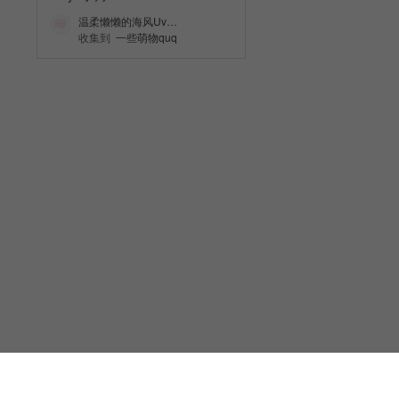
温柔懒懒的海风Uv…
收集到
一些萌物quq