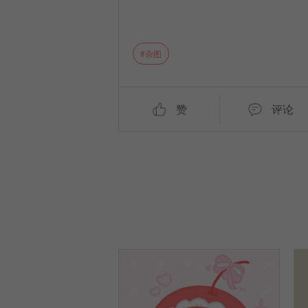
杂图
赞
评论