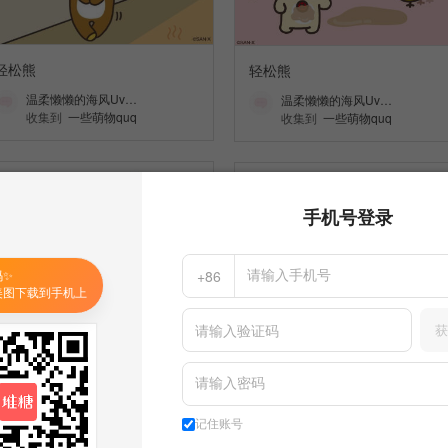
轻松熊
轻松熊
温柔懒懒的海风Uv…
温柔懒懒的海风Uv…
收集到
一些萌物quq
收集到
一些萌物quq
手机号登录
码✨
+86
美图下载到手机上
获
可爱食物头像
可爱食物头像
记住账号