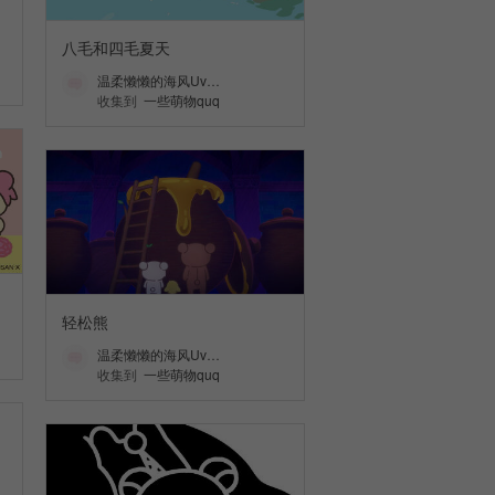
八毛和四毛夏天
温柔懒懒的海风Uv…
收集到
一些萌物quq
轻松熊
温柔懒懒的海风Uv…
收集到
一些萌物quq