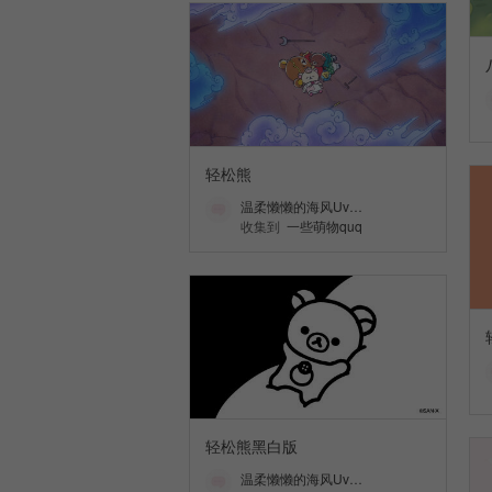
轻松熊
温柔懒懒的海风Uv…
收集到
一些萌物quq
轻松熊黑白版
温柔懒懒的海风Uv…