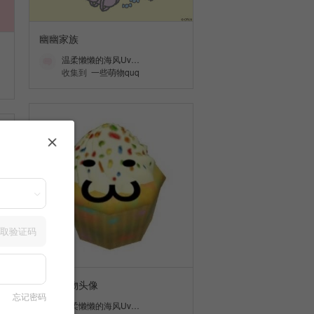
幽幽家族
温柔懒懒的海风Uv…
收集到
一些萌物quq
取验证码
可爱食物头像
忘记密码
温柔懒懒的海风Uv…