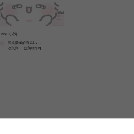
funyu小狗
温柔懒懒的海风Uv…
收集到
一些萌物quq