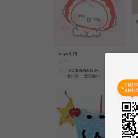
funyu小狗
2
温柔懒懒的海风Uv…
收集到
一些萌物quq
手机扫
🥳
直接把