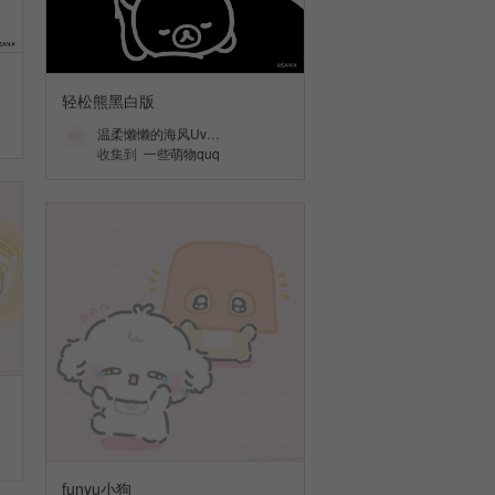
轻松熊黑白版
温柔懒懒的海风Uv…
收集到
一些萌物quq
funyu小狗