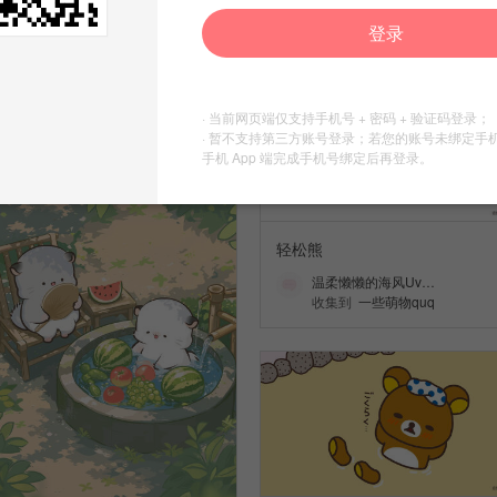
温柔懒懒的海风Uv…
温柔懒懒的海风Uv…
收集到
一些萌物quq
收集到
一些萌物quq
登录
· 当前网页端仅支持手机号 + 密码 + 验证码登录；
· 暂不支持第三方账号登录；若您的账号未绑定手
手机 App 端完成手机号绑定后再登录。
轻松熊
温柔懒懒的海风Uv…
收集到
一些萌物quq