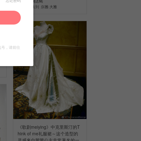
薀婉迗蝎
忘记密码
收集到
尔雅·大雅
机号，请前往
《歌剧meiying》中克里斯汀的T
hink of me礼服裙～这个造型的
灵感来自茜茜公主非常著名的一