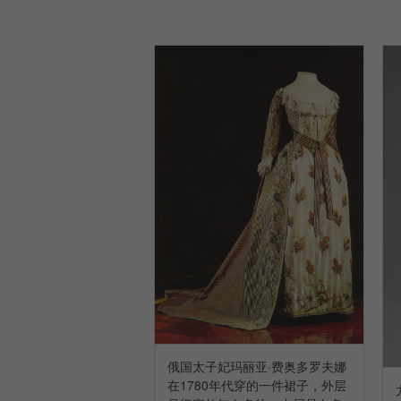
俄国太子妃玛丽亚·费奥多罗夫娜
在1780年代穿的一件裙子，外层