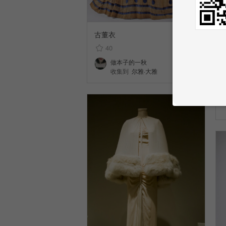
古董衣
40
做本子的一秋
收集到
尔雅·大雅