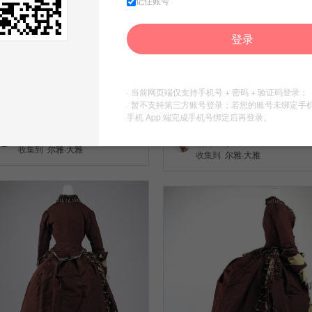
记住账号
登录
· 当前网页端仅支持手机号 + 密码 + 验证码登录；
古董衣
维多利亚时代的斗篷
· 暂不支持第三方账号登录；若您的账号未绑定手
42
手机 App 端完成手机号绑定后再登录。
13
做本子的一秋
薀婉迗蝎
收集到
尔雅·大雅
收集到
尔雅·大雅