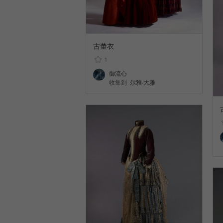
古董衣
1
御流心
收集到
尔雅·大雅