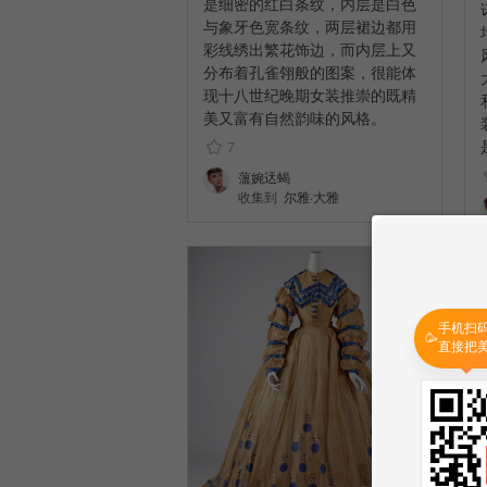
是细密的红白条纹，内层是白色
与象牙色宽条纹，两层裙边都用
彩线绣出繁花饰边，而内层上又
分布着孔雀翎般的图案，很能体
现十八世纪晚期女装推崇的既精
美又富有自然韵味的风格。 ​​​
7
薀婉迗蝎
收集到
尔雅·大雅
手机扫
🥳
直接把