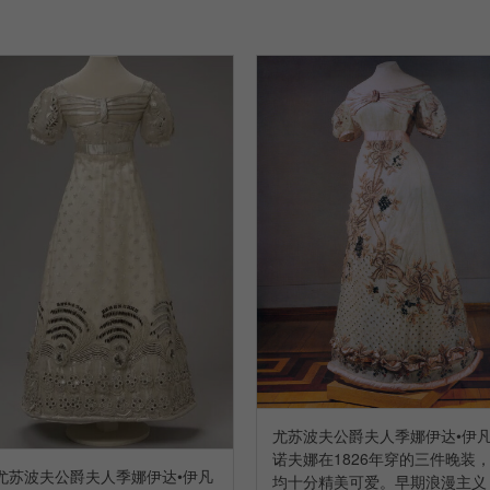
尤苏波夫公爵夫人季娜伊达•伊
诺夫娜在1826年穿的三件晚装
尤苏波夫公爵夫人季娜伊达•伊凡
均十分精美可爱。早期浪漫主义