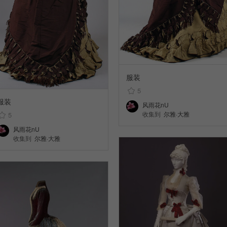
服装
5
服装
风雨花nU
5
收集到
尔雅·大雅
风雨花nU
收集到
尔雅·大雅