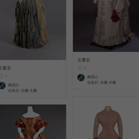
古董衣
古董衣
2
1
御流心
收集到
尔雅·大雅
御流心
收集到
尔雅·大雅