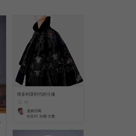
维多利亚时代的斗篷
18
薀婉迗蝎
收集到
尔雅·大雅
凡
，