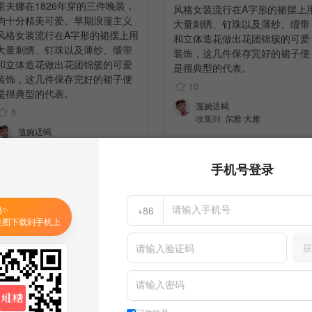
诺夫娜在1826年穿的三件晚装，
风格女装流行在A字形的裙摆上
均十分精美可爱。早期浪漫主义
大量刺绣、钉珠以及薄纱、缎带
风格女装流行在A字形的裙摆上用
和立体造花做出花团锦簇的可爱
大量刺绣、钉珠以及薄纱、缎带
装饰，这几件保存完好的裙子便
和立体造花做出花团锦簇的可爱
是很典型的代表。 ​​​
装饰，这几件保存完好的裙子便
10
是很典型的代表。 ​​​
薀婉迗蝎
6
收集到
尔雅·大雅
薀婉迗蝎
收集到
尔雅·大雅
手机号登录
码✨
+86
美图下载到手机上
获