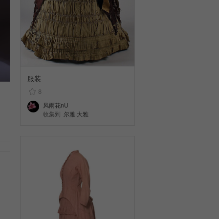
服装
8
风雨花nU
收集到
尔雅·大雅