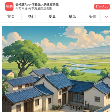
去堆糖App 体验强大的搜图功能
打开App
千万同好 分享海量高清美图
首页
热门
爱豆
壁纸
头像