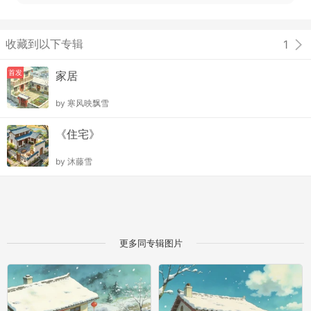
收藏到以下专辑
1
首发
家居
by
寒风映飘雪
《住宅》
by
沐藤雪
更多同专辑图片