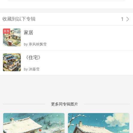
收藏到以下专辑
1
首发
家居
by
寒风映飘雪
《住宅》
by
沐藤雪
更多同专辑图片