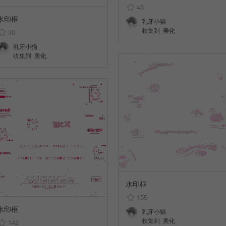
45
水印框
乳牙小猫
收集到
美化
30
乳牙小猫
收集到
美化
水印框
155
水印框
乳牙小猫
收集到
美化
142