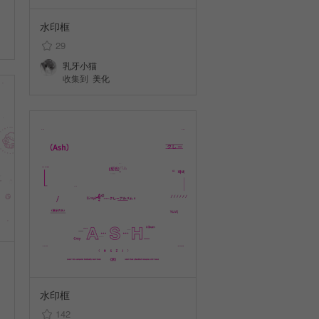
水印框
29
乳牙小猫
收集到
美化
水印框
142