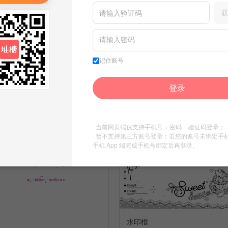
获
水印框
123
水印框
乳牙小猫
记住账号
收集到
美化
41
乳牙小猫
登录
收集到
美化
· 当前网页端仅支持手机号 + 密码 + 验证码登录；
· 暂不支持第三方账号登录；若您的账号未绑定手
手机 App 端完成手机号绑定后再登录。
水印框