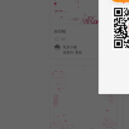
水印框
121
乳牙小猫
收集到
美化