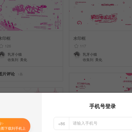
水印框
水印框
126
117
乳牙小猫
乳牙小猫
收集到
美化
收集到
美化
图片评论
条
1
手机号登录
码✨
+86
美图下载到手机上