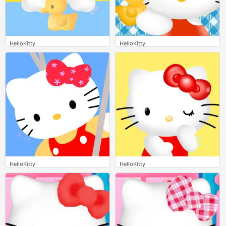
HelloKitty
HelloKitty
0
0
HelloKitty
HelloKitty
0
0