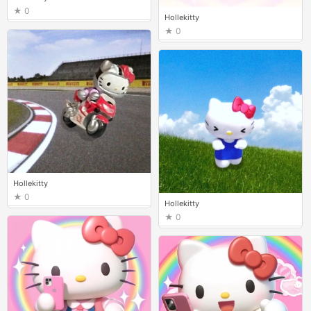
0
Hollekitty
0
Hollekitty
0
Hollekitty
0