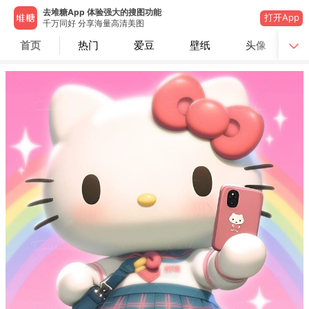
去堆糖App 体验强大的搜图功能
打开App
千万同好 分享海量高清美图
首页
热门
爱豆
壁纸
头像