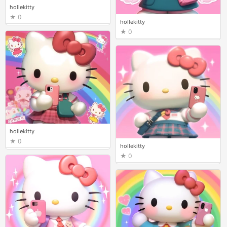
hollekitty
0
hollekitty
0
hollekitty
0
hollekitty
0