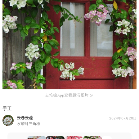
去堆糖App查看超清图片
手工
云卷云疏
2024年07月20日
收藏到
三角梅