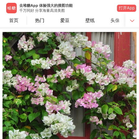
去堆糖App 体验强大的搜图功能
打开App
千万同好 分享海量高清美图
首页
热门
爱豆
壁纸
头像