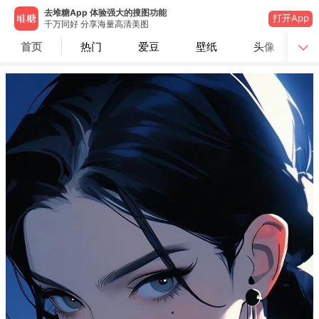
去堆糖App 体验强大的搜图功能
打开App
千万同好 分享海量高清美图
首页
热门
爱豆
壁纸
头像