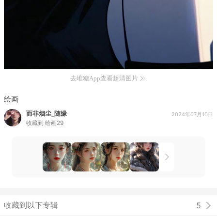
去堆糖App查看超清图片
绘画
而非烟尘_随缘
2024年07月10日
收藏到
绘画29
收藏到以下专辑
5