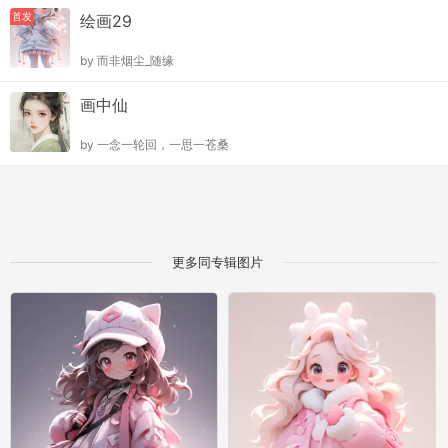
首发
绘画29
by
而非烟尘_随缘
画中仙
by
一念一轮回，一思一苍桑
更多同专辑图片