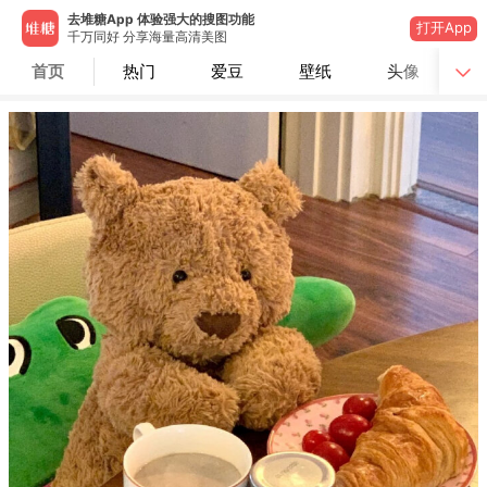
去堆糖App 体验强大的搜图功能
打开App
千万同好 分享海量高清美图
首页
热门
爱豆
壁纸
头像