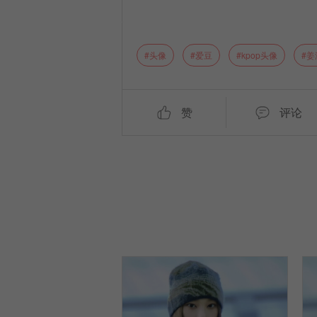
头像
爱豆
kpop头像
姜
赞
评论