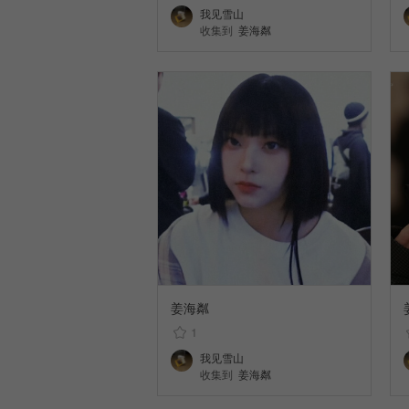
我见雪山
收集到
姜海粼
姜海粼
1
我见雪山
收集到
姜海粼