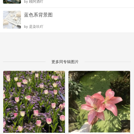
by
顾阿酒吖
蓝色系背景图
by
是染玖吖
更多同专辑图片