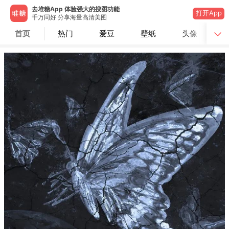
去堆糖App 体验强大的搜图功能
打开App
千万同好 分享海量高清美图
首页
热门
爱豆
壁纸
头像