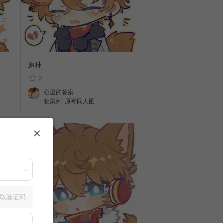
原神
2
心里的答案
收集到
原神同人图
取验证码