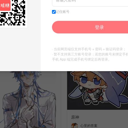
记住账号
原神
原神
2
心里的答案
登录
收集到
原神同人图
心里的答案
收集到
原神同人图
· 当前网页端仅支持手机号 + 密码 + 验证码登录；
· 暂不支持第三方账号登录；若您的账号未绑定手
手机 App 端完成手机号绑定后再登录。
原神
心里的答案