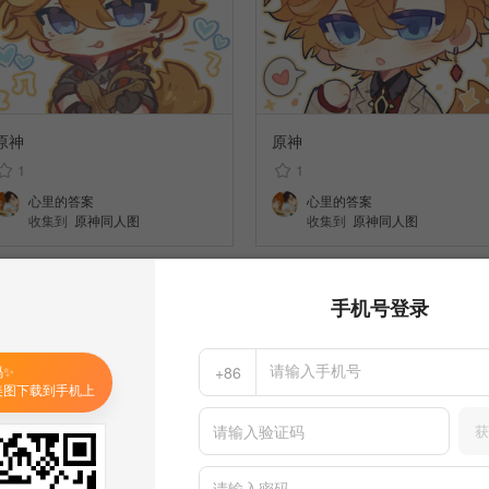
原神
原神
1
1
心里的答案
心里的答案
收集到
原神同人图
收集到
原神同人图
手机号登录
码✨
+86
美图下载到手机上
获