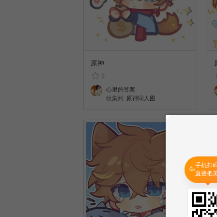
原神
3
心里的答案
收集到
原神同人图
手机扫
🥳
直接把