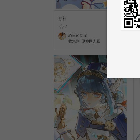
原神
2
心里的答案
收集到
原神同人图