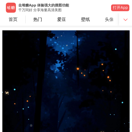
去堆糖App 体验强大的搜图功能
打开App
千万同好 分享海量高清美图
首页
热门
爱豆
壁纸
头像