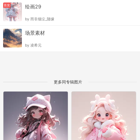
首发
绘画29
by
而非烟尘_随缘
场景素材
by
凌希元
更多同专辑图片