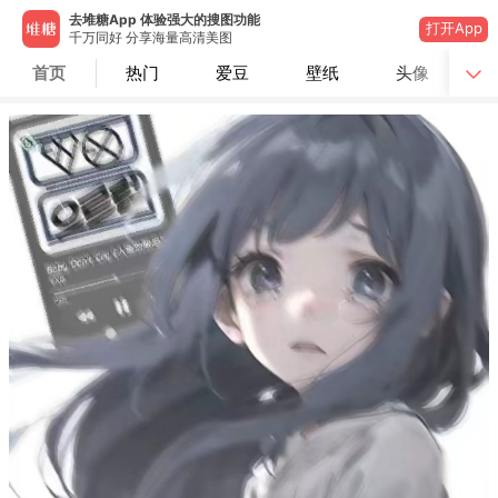
去堆糖App 体验强大的搜图功能
打开App
千万同好 分享海量高清美图
首页
热门
爱豆
壁纸
头像