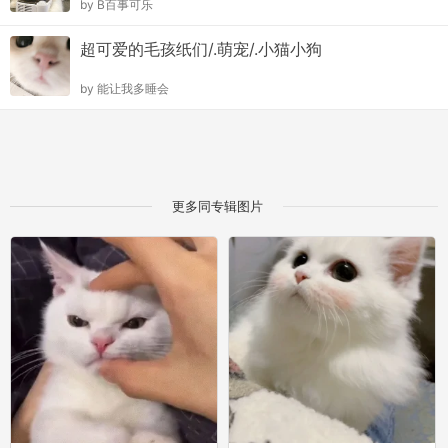
by
B百事可乐
超可爱的毛孩纸们/.萌宠/.小猫小狗
by
能让我多睡会
更多同专辑图片