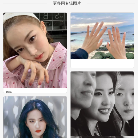
更多同专辑图片
-
0
指甲
0