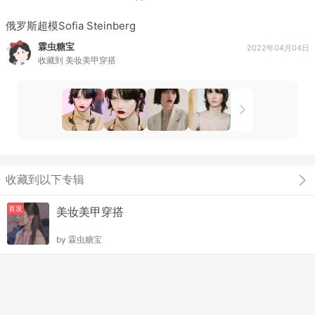
俄罗斯超模Sofia Steinberg
霖虫糖宝
2022年04月04日
收藏到
美妆美甲穿搭
收藏到以下专辑
首发
美妆美甲穿搭
by
霖虫糖宝