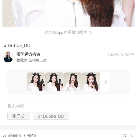
去堆糖App查看超清图片
cr.Dubba_DD
听闻远方有诗
2022年02月07日
收藏到
饭拍可二改
相关标签
张元英
cr.Dubba_DD
收藏到以下专辑
12