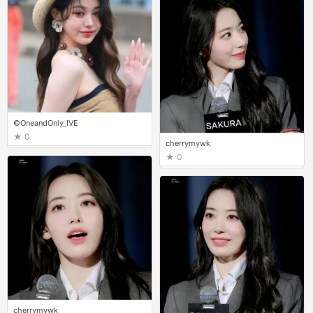
©OneandOnly_IVE
0
cherrymywk
0
cherrymywk