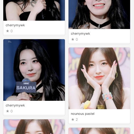
cherrymywk
0
cherrymywk
0
cherrymywk
0
nounous pastel
2