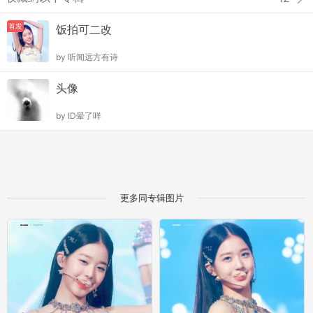
首发
饭拍可二改
by
听闻远方有诗
头像
by
ID晕了咩
更多同专辑图片