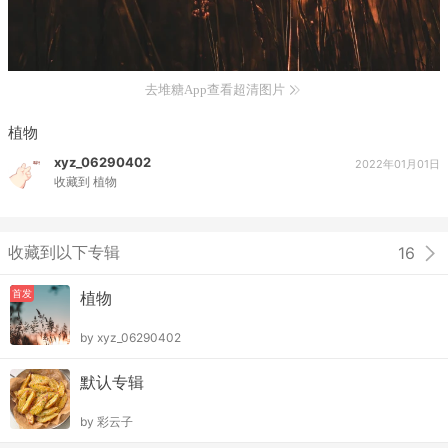
去堆糖App查看超清图片
植物
xyz_06290402
2022年01月01日
收藏到
植物
收藏到以下专辑
16
首发
植物
by
xyz_06290402
默认专辑
by
彩云子