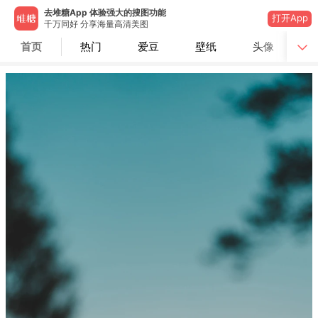
去堆糖App 体验强大的搜图功能
打开App
千万同好 分享海量高清美图
首页
热门
爱豆
壁纸
头像