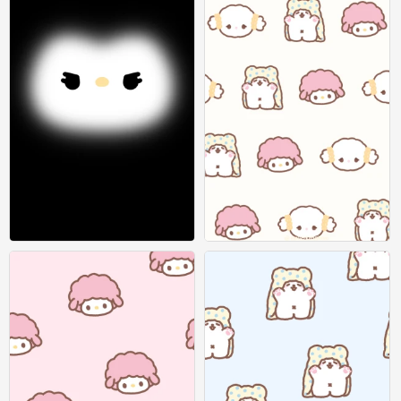
vb
vb
2
2