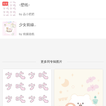
首发
-壁纸-
by
晶小肥肥
少女前線‥
by
燒腦遊戲
更多同专辑图片