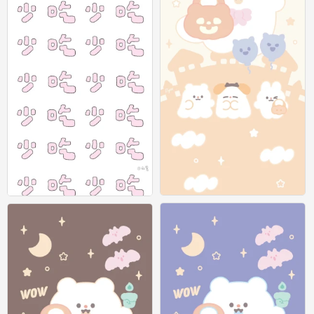
太可爱啦^o^图上有作者o
减肥ing
0
0