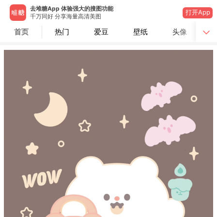
去堆糖App 体验强大的搜图功能
打开App
千万同好 分享海量高清美图
首页
热门
爱豆
壁纸
头像