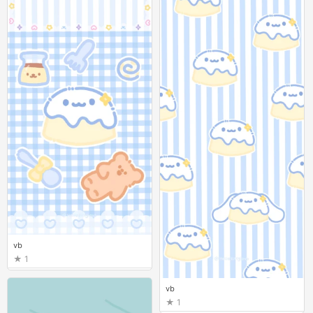
vb
1
vb
1