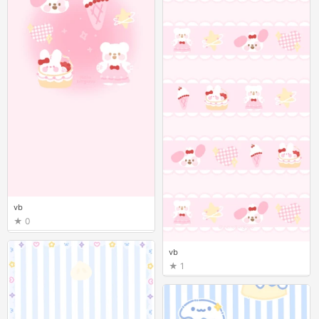
vb
0
vb
1