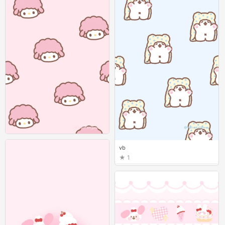
vb
vb
0
1