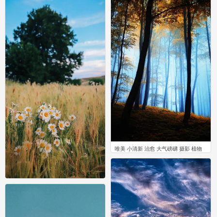
唯美 小清新 治愈 大气磅礴 摄影 植物
怀旧 封面 风景
0
风景
0