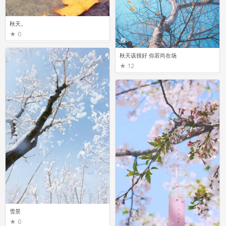
秋天。
0
秋天该很好 你若尚在场
12
雪景
0