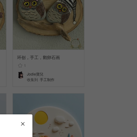
环创，手工，鹅卵石画
1
Jodie寶兒
收集到
手工制作