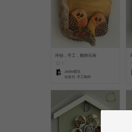
环创，手工，鹅卵石画
1
Jodie寶兒
收集到
手工制作