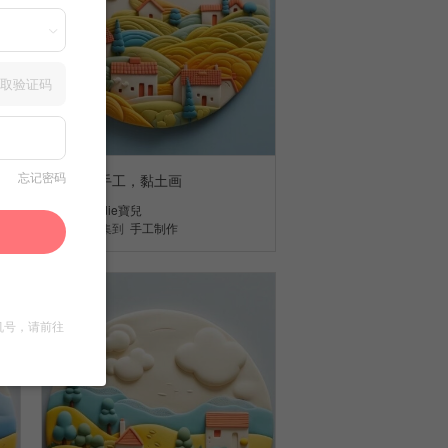
取验证码
环创，手工，黏土画
忘记密码
Jodie寶兒
收集到
手工制作
机号，请前往