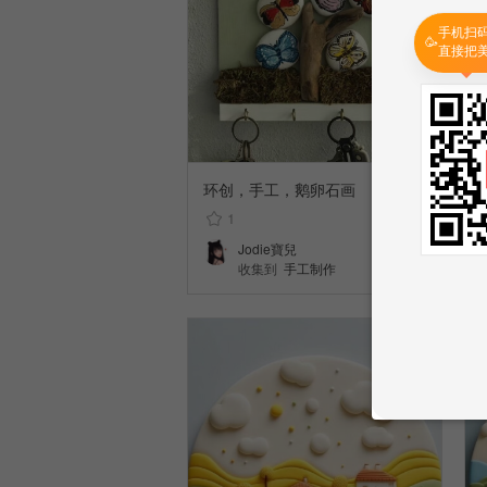
手机扫
🥳
直接把
环创，手工，鹅卵石画
1
Jodie寶兒
收集到
手工制作