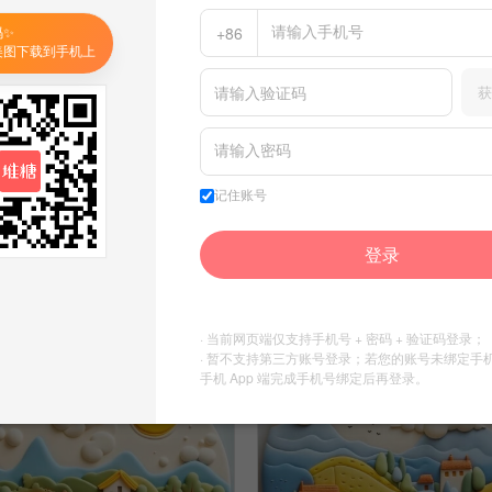
码✨
+86
美图下载到手机上
获
环创，手工，鹅卵石画
记住账号
环创，手工，黏土画
1
Jodie寶兒
登录
Jodie寶兒
收集到
手工制作
收集到
手工制作
· 当前网页端仅支持手机号 + 密码 + 验证码登录；
· 暂不支持第三方账号登录；若您的账号未绑定手
手机 App 端完成手机号绑定后再登录。