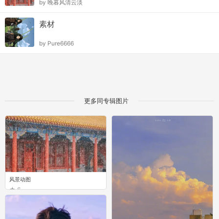
by
晚暮风清云淡
素材
by
Pure6666
更多同专辑图片
风景动图
6