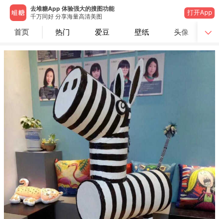
去堆糖App 体验强大的搜图功能
打开App
千万同好 分享海量高清美图
首页
热门
爱豆
壁纸
头像