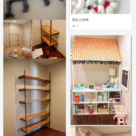
彩虹云挂饰
7